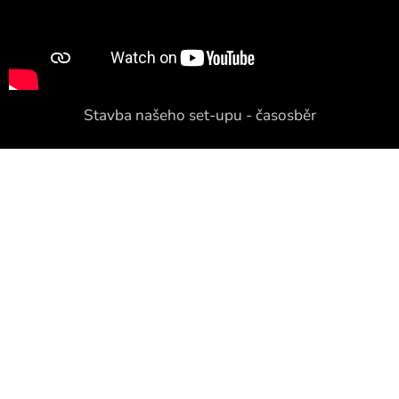
Stavba našeho set-upu - časosběr
Chcete vidět více fotek? Klikněte zde
NÁŠ TÝM