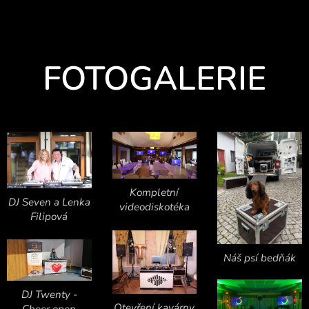
FOTOGALERIE
Kompletní
DJ Seven a Lenka
videodiskotéka
Filipová
Náš psí bedňák
DJ Twenty -
Otevření kavárny
Cheer open