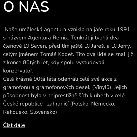
O NÁS
Naše umělecká agentura vznikla na jaře roku 1991
s názvem Agentura Remix. Tenkrát ji tvořili dva
členové DJ Seven, před tím ještě DJ Jareš, a DJ Jerry,
celým jménem Tomáš Kodet. Tito dva lidé se znali již
z konce 80tých let, kdy spolu vystudovali
konzervatoř.
Celá krásná 90tá léta odehráli celé své akce z
gramofonů a gramofonových desek (Vinylů). Jejich
působnost byla v nejprestižnějších klubech v celé
České republice i zahraničí (Polsko, Německo,
Rakousko, Slovensko)
Číst dále