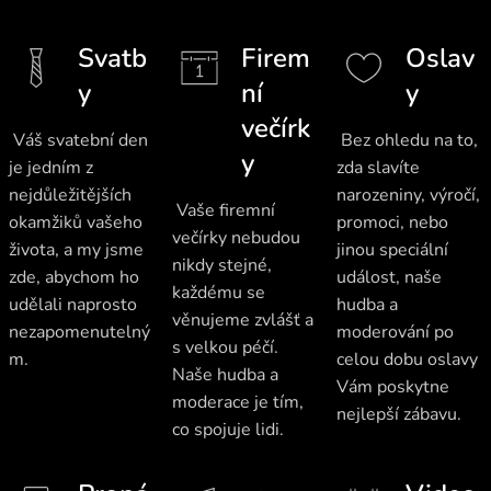
Svatb
Firem
Oslav
y
ní
y
večírk
Váš svatební den
Bez ohledu na to,
y
je jedním z
zda slavíte
nejdůležitějších
narozeniny, výročí,
Vaše firemní
okamžiků vašeho
promoci, nebo
večírky nebudou
života, a my jsme
jinou speciální
nikdy stejné,
zde, abychom ho
událost, naše
každému se
udělali naprosto
hudba a
věnujeme zvlášť a
nezapomenutelný
moderování po
s velkou péčí.
m.
celou dobu oslavy
Naše hudba a
Vám poskytne
moderace je tím,
nejlepší zábavu.
co spojuje lidi.