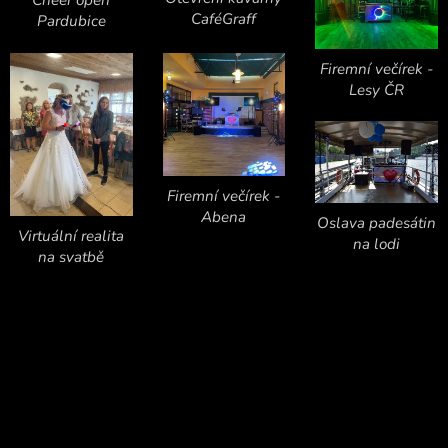
CaféGraff
Pardubice
Firemní večírek -
Lesy ČR
Firemní večírek -
Abena
Oslava padesátin
Virtuální realita
na lodi
na svatbě