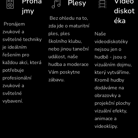
Proná
Video
Plesy
jmy
diskot
Bez ohledu na to,
éka
Pronájem
zda jde o maturitní
zvukové a
ples, ples
Naše
světelné techniky
školního klubu,
videodiskotéky
je ideálním
nebo jinou taneční
nejsou jen o
řešením pro
událost, naše
hudbě - jsou o
každou akci, která
hudba a moderace
vizuálním dojmu,
potřebuje
Vám poskytne
který vytváříme.
profesionální
zábavu.
Kromě hudby
zvukové a
dodáváme na
světelné
obrazovky a
vybavení.
projekční plochy
vizuální efekty,
animace a
videoklipy.